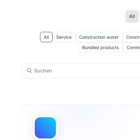
All
All
Service
Construction water
Constru
Bundled products
Commi