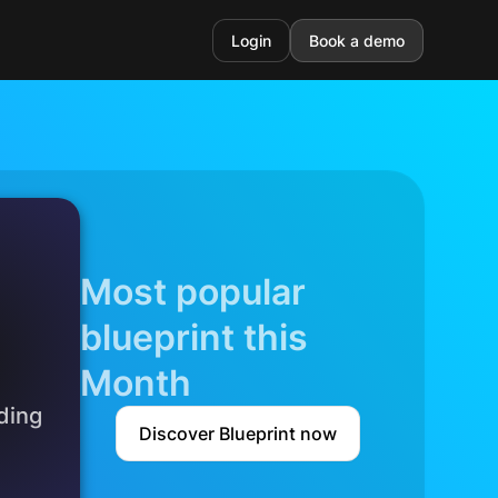
Login
Book a demo
Most popular
blueprint this
d
Month
ding
Discover Blueprint now