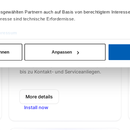
ausgewählten Partnern auch auf Basis von berechtigtem Interesse
resse sind technische Erfordernisse.
New
Netzkundenportal
pressum
v1.0.0
Digitalisiere die Zusammenarbeit mit
ehnen
Anpassen
Kunden im Netzbetrieb – von der
Antragstellung über Antragsverfolgung
bis zu Kontakt- und Serviceanliegen.
More details
Install now