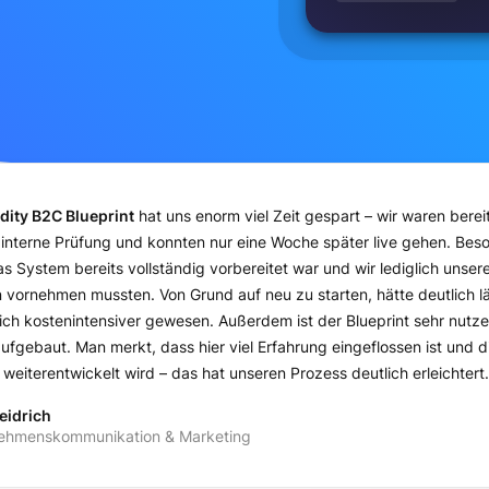
ity B2C Blueprint
hat uns enorm viel Zeit gespart – wir waren ber
"Der C
ommodity B2C Blueprint
ie interne Prüfung und konnten nur eine Woche später live gehen. Be
hat uns viel Zeit gespart
bereit für die interne Prüfung und 
überzeugend war, dass das System bere
Anpassungen vornehmen mussten. Ein k
und teurer gewesen. Zudem ist der Blue
s System bereits vollständig vorbereitet war und wir lediglich unsere
 Blueprint
vornehmen mussten. Von Grund auf neu zu starten, hätte deutlich 
nmal innerhalb von 3 Tagen unser Netzportal eigenständig konfigurieren und live schalten. Klare Weiterempfehlung!"
ich kostenintensiver gewesen. Außerdem ist der Blueprint sehr nutze
 Bauer
den gesamten Prozess erleichtert hat."
ufgebaut. Man merkt, dass hier viel Erfahrung eingeflossen ist und 
der Geschäftsführung
h weiterentwickelt wird – das hat unseren Prozess deutlich erleichtert.
Igor Kobets
Digitalisierungsmanager
eidrich
ehmenskommunikation & Marketing