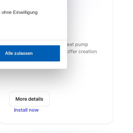
 ohne Einwilligung
Wärmepumpe B2C
v1.0.0
Revolutionize your B2C heat pump
business from inquiry to offer creation
Alle zulassen
and final approval.
More details
Install now