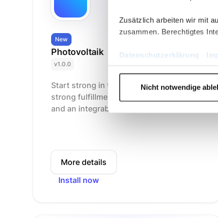
Zusätzlich arbeiten wir mit 
zusammen. Berechtigtes Inte
New
Photovoltaik
Datenschutzerklärung
·
Im
v1.0.0
Start strong in the PV business with a
Nicht notwendige abl
strong fulfillment partner, Viessmann,
and an integrable blueprint
More details
Install now