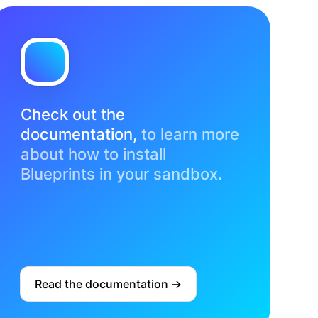
Check out the
documentation,
to learn more
about how to install
Blueprints in your sandbox.
Read the documentation ->