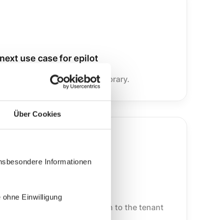
next use case for epilot
 want to try next from our library.
Über Cookies
insbesondere Informationen
 test environment
 ohne Einwilligung
u go directly to epilot. Log in to the tenant
l the blueprint.