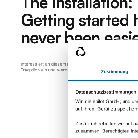
The installation:
Getting started 
never been easie
Interessiert an diesem Blueprint?
Trag dich ein und werde sofort benachrichtigt, wenn er ve
Zustimmung
Datenschutzbestimmungen
Wir, die epilot GmbH, und u
auf Ihrem Gerät zu speicher
Zusätzlich arbeiten wir mit 
zusammen. Berechtigtes Inte