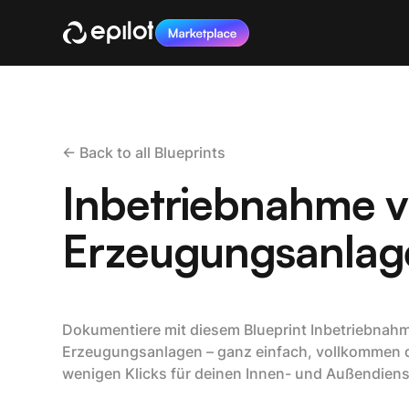
<- Back to all Blueprints
Inbetriebnahme 
Erzeugungsanlag
Dokumentiere mit diesem Blueprint Inbetriebnah
Erzeugungsanlagen – ganz einfach, vollkommen di
wenigen Klicks für deinen Innen- und Außendiens