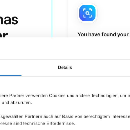
has
r.
You have found your 
Choose the blueprint you
rfügbar ist.
Details
nsere Partner verwenden Cookies und andere Technologien, um 
n und abzurufen.
Log in to your epilot
ausgewählten Partnern auch auf Basis von berechtigtem Interesse
From the marketplace, yo
resse sind technische Erfordernisse.
where you want to instal