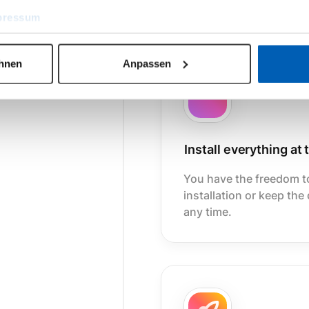
pressum
ehnen
Anpassen
Install everything at
You have the freedom to
installation or keep th
any time.