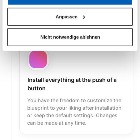
From the marketplace, you go directly to
epilot. Log in to the tenant where you
Anpassen
want to install the blueprint.
Nicht notwendige ablehnen
Install everything at the push of a
button
You have the freedom to customize the
blueprint to your liking after installation
or keep the default settings. Changes
can be made at any time.