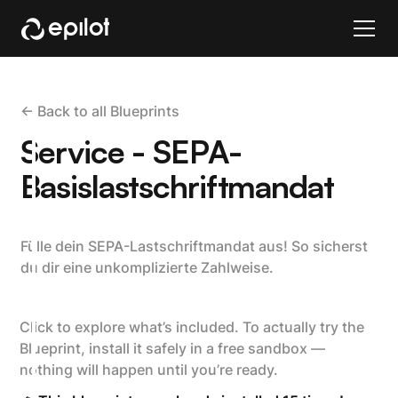
<- Back to all Blueprints
Service - SEPA-
Basislastschriftmandat
Fülle dein SEPA-Lastschriftmandat aus! So sicherst
du dir eine unkomplizierte Zahlweise.
Click to explore what’s included. To actually try the
Blueprint, install it safely in a free sandbox —
nothing will happen until you’re ready.