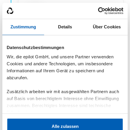
Zustimmung
Details
Über Cookies
You have found your next use case
for epilot
Datenschutzbestimmungen
Choose the blueprint you want to try
Wir, die epilot GmbH, und unsere Partner verwenden
next from our library.
Cookies und andere Technologien, um insbesondere
Informationen auf Ihrem Gerät zu speichern und
abzurufen.
Zusätzlich arbeiten wir mit ausgewählten Partnern auch
auf Basis von berechtigtem Interesse ohne Einwilligung
zusammen. Berechtigtes Interesse sind technische
Erfordernisse.
Log in to your epilot test
environment
Datenschutzerklärung
·
Impressum
Alle zulassen