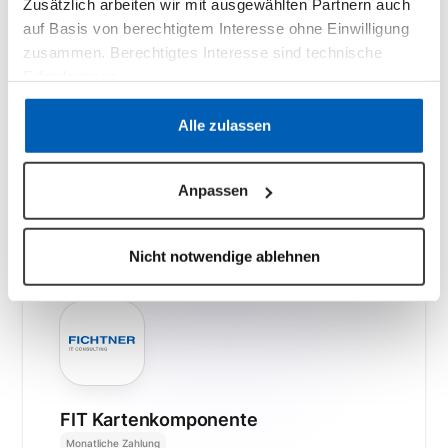
Zusätzlich arbeiten wir mit ausgewählten Partnern auch
Vereinfache deine EEG-Prozesse durch die
auf Basis von berechtigtem Interesse ohne Einwilligung
automatische Synchronisierung offizieller
zusammen. Berechtigtes Interesse sind technische
Einspeisevergütungsdaten von
Erfordernisse.
Netztransparenz mit deinen epilot
Workflows.
Datenschutzerklärung
·
Impressum
Alle zulassen
Zu den Details
Anpassen
Nicht notwendige ablehnen
FIT Kartenkomponente
Monatliche Zahlung