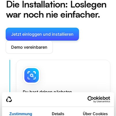
Die Installation:
Loslegen
war noch nie einfacher.
Jetzt einloggen und installieren
Demo vereinbaren
Du hast deinen nächsten
Anwendungsfall für epilot gefunden
Wähle aus unserer Bibliothek eine App,
welche du als nächstes ausprobieren
Zustimmung
Details
Über Cookies