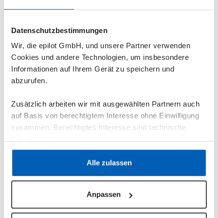
möchtest.
Datenschutzbestimmungen
Wir, die epilot GmbH, und unsere Partner verwenden
Cookies und andere Technologien, um insbesondere
Informationen auf Ihrem Gerät zu speichern und
abzurufen.
Melde dich in deiner epilot
Zusätzlich arbeiten wir mit ausgewählten Partnern auch
Testumgebung an
auf Basis von berechtigtem Interesse ohne Einwilligung
zusammen. Berechtigtes Interesse sind technische
Vom Marktplatz kommst du direkt zu
Erfordernisse.
epilot. Melde dich in dem Mandanten an,
in dem du den Blueprint installieren
Datenschutzerklärung
·
Impressum
Alle zulassen
möchtest.
Anpassen