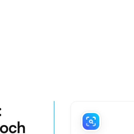
:
noch