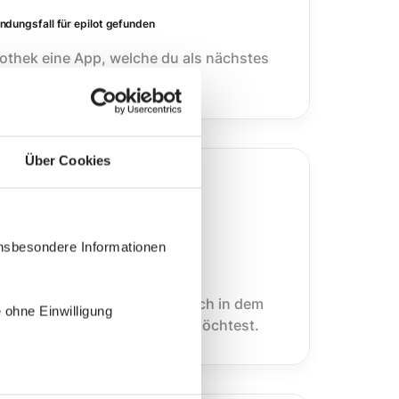
dungsfall für epilot gefunden
iothek eine App, welche du als nächstes
.
Über Cookies
insbesondere Informationen
estumgebung an
du direkt zu epilot. Melde dich in dem
 ohne Einwilligung
u den Blueprint installieren möchtest.