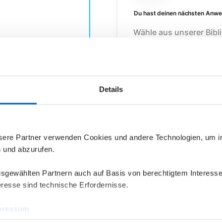
Du hast deinen nächsten Anwen
Wähle aus unserer Bibl
ausprobieren möchtest
Details
nsere Partner verwenden Cookies und andere Technologien, um 
n und abzurufen.
Melde dich in deiner epilot T
Vom Marktplatz kommst 
ausgewählten Partnern auch auf Basis von berechtigtem Interesse
Mandanten an, in dem d
resse sind technische Erfordernisse.
pressum