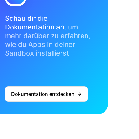
Schau dir die
Dokumentation an,
um
mehr darüber zu erfahren,
wie du Apps in deiner
Sandbox installierst
Dokumentation entdecken ->