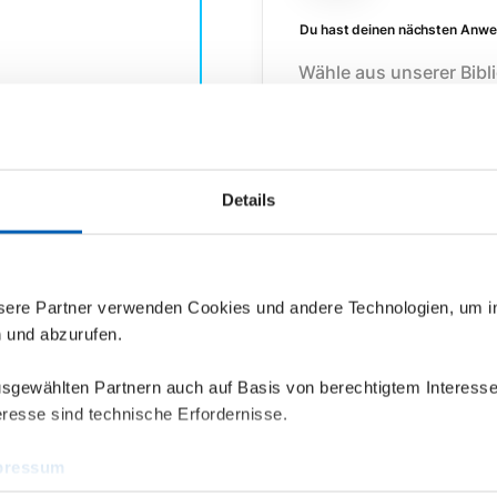
Du hast deinen nächsten Anwen
Wähle aus unserer Bibl
ausprobieren möchtest
Details
nsere Partner verwenden Cookies und andere Technologien, um 
n und abzurufen.
Melde dich in deiner epilot T
Vom Marktplatz kommst 
ausgewählten Partnern auch auf Basis von berechtigtem Interesse
Mandanten an, in dem d
resse sind technische Erfordernisse.
pressum