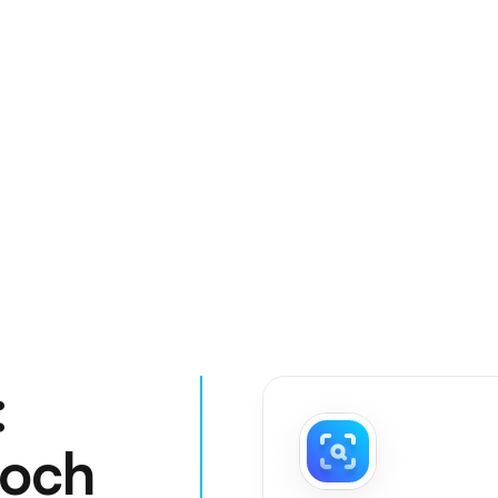
:
noch