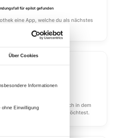
dungsfall für epilot gefunden
iothek eine App, welche du als nächstes
.
Über Cookies
insbesondere Informationen
estumgebung an
du direkt zu epilot. Melde dich in dem
 ohne Einwilligung
u den Blueprint installieren möchtest.