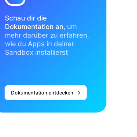
Schau dir die
Dokumentation an,
um
mehr darüber zu erfahren,
wie du Apps in deiner
Sandbox installierst
Dokumentation entdecken ->