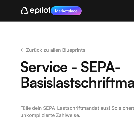
<- Zurück zu allen Blueprints
Service - SEPA-
Basislastschriftm
Fülle dein SEPA-Lastschriftmandat aus! So sichers
unkomplizierte Zahlweise.