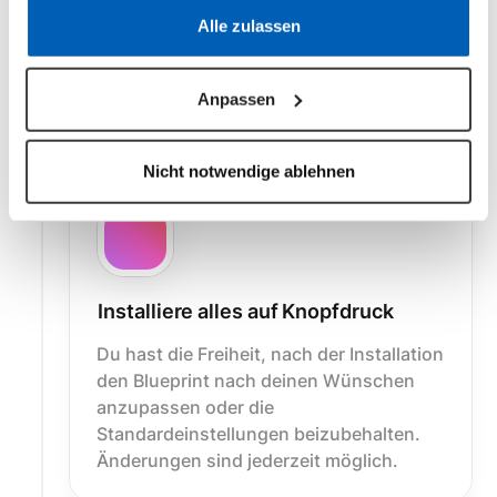
Vom Marktplatz kommst du direkt zu
Datenschutzerklärung
·
Impressum
Alle zulassen
epilot. Melde dich in dem Mandanten an,
in dem du den Blueprint installieren
möchtest.
Anpassen
Nicht notwendige ablehnen
Installiere alles auf Knopfdruck
Du hast die Freiheit, nach der Installation
den Blueprint nach deinen Wünschen
anzupassen oder die
Standardeinstellungen beizubehalten.
Änderungen sind jederzeit möglich.