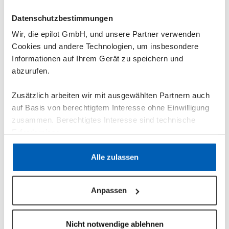
Datenschutzbestimmungen
Wir, die epilot GmbH, und unsere Partner verwenden
Cookies und andere Technologien, um insbesondere
Informationen auf Ihrem Gerät zu speichern und
abzurufen.
Zusätzlich arbeiten wir mit ausgewählten Partnern auch
auf Basis von berechtigtem Interesse ohne Einwilligung
zusammen. Berechtigtes Interesse sind technische
Erfordernisse.
Die Installation:
Loslegen
Datenschutzerklärung
·
Impressum
Alle zulassen
war noch nie einfacher.
Anpassen
Jetzt einloggen und installieren
Nicht notwendige ablehnen