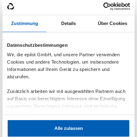
Für Netzbetreiber
Halte gesetzliche Vorgaben ein und optimiere
deine Prozesse mit einem zentralen
Zustimmung
Details
Über Cookies
Netzportal. Erfasse Anträge digital,
automatisiere Abläufe und arbeite mit
Datenschutzbestimmungen
Installateuren und anderen Marktpartnern in
einer Software zusammen.
Wir, die epilot GmbH, und unsere Partner verwenden
Cookies und andere Technologien, um insbesondere
Informationen auf Ihrem Gerät zu speichern und
Mehr erfahren
->
abzurufen.
Zusätzlich arbeiten wir mit ausgewählten Partnern auch
auf Basis von berechtigtem Interesse ohne Einwilligung
zusammen. Berechtigtes Interesse sind technische
Erfordernisse.
Datenschutzerklärung
·
Impressum
Alle zulassen