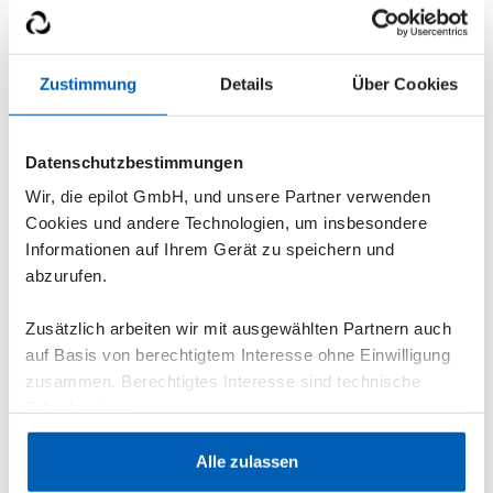
Für Netzbetreiber
Halte gesetzliche Vorgaben ein und optimiere
deine Prozesse mit einem zentralen
Zustimmung
Details
Über Cookies
Netzportal. Erfasse Anträge digital,
automatisiere Abläufe und arbeite mit
Datenschutzbestimmungen
Installateuren und anderen Marktpartnern in
einer Software zusammen.
Wir, die epilot GmbH, und unsere Partner verwenden
Cookies und andere Technologien, um insbesondere
Informationen auf Ihrem Gerät zu speichern und
Mehr erfahren
->
abzurufen.
Zusätzlich arbeiten wir mit ausgewählten Partnern auch
auf Basis von berechtigtem Interesse ohne Einwilligung
zusammen. Berechtigtes Interesse sind technische
Erfordernisse.
Datenschutzerklärung
·
Impressum
Alle zulassen