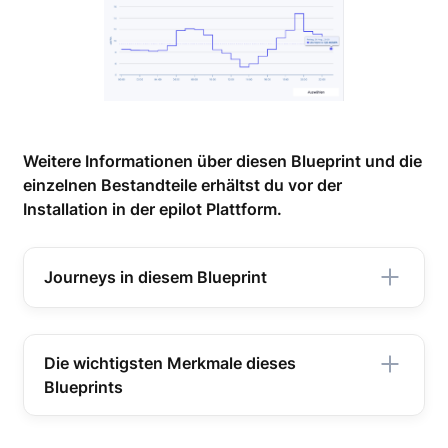
Weitere Informationen über diesen Blueprint und die
einzelnen Bestandteile erhältst du vor der
Installation in der epilot Plattform.
Journeys in diesem Blueprint
Commodity Strom
Commodity Gas
Die wichtigsten Merkmale dieses
Blueprints
Commodity Wärmestrom
Commodity Ladestrom
Dynamischer Tarif
Journey Starter