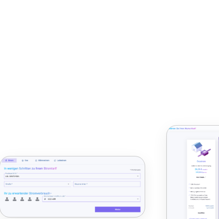
Daten-Zuordnungen in Business Objekte
Bestellung für Commodity
Bestellbestätigung
Interne Zusammenfassung
Wärmepumpe
Wärmespeicher
Strom
Gas
Ladestrom