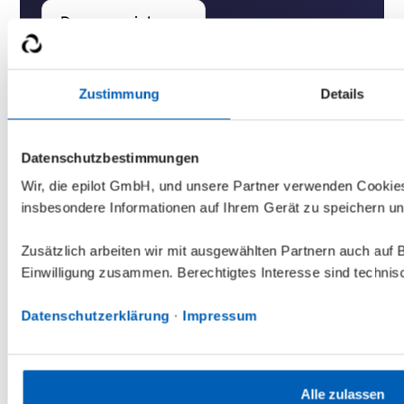
Demo vereinbaren
Zustimmung
Details
Datenschutzbestimmungen
Wir, die epilot GmbH, und unsere Partner verwenden Cookie
Schau dir die Dokumentation an,
um
insbesondere Informationen auf Ihrem Gerät zu speichern un
mehr darüber zu erfahren, wie du
Blueprints in deiner Sandbox
Zusätzlich arbeiten wir mit ausgewählten Partnern auch auf 
installierst
Einwilligung zusammen. Berechtigtes Interesse sind technis
Datenschutzerklärung
·
Impressum
Dokumentation entdecken  ->
Alle zulassen